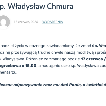
śp. Władysław Chmura
15 czerwca, 2026
WYDARZENIA
 nadziei życia wiecznego zawiadamiamy, że zmarł
śp. Wł
odzinę przeżywającą trudne chwile naszą modlitwą i proś
p. Władysława. Różaniec za zmarłego będzie
17 czerwca /
ogrzebowa o 15.00,
a następnie ciało śp. Władysława z
mentarzu.
ieczne odpoczywanie racz mu dać Panie, a światłość