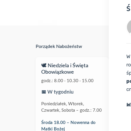
Porządek Nabożeństw
W
r
🕊️ Niedziela i Święta
Obowiązkowe
ś
p
godz.: 8.00 · 10.30 · 15.00
c
📅 W tygodniu
Poniedziałek, Wtorek,
W
Czwartek, Sobota – godz.: 7.00
Środa 18.00 – Nowenna do
Matki Bożej